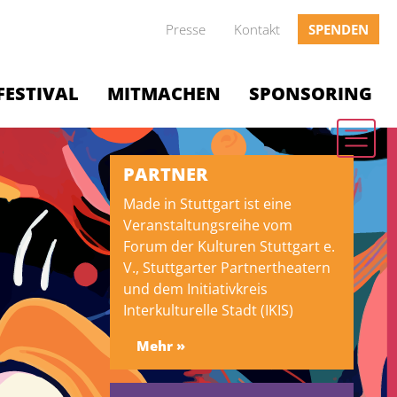
Presse
Kontakt
SPENDEN
FESTIVAL
MITMACHEN
SPONSORING
PARTNER
Made in Stuttgart ist eine
Veranstaltungsreihe vom
Forum der Kulturen Stuttgart e.
V., Stuttgarter Partnertheatern
und dem Initiativkreis
Interkulturelle Stadt (IKIS)
Mehr »