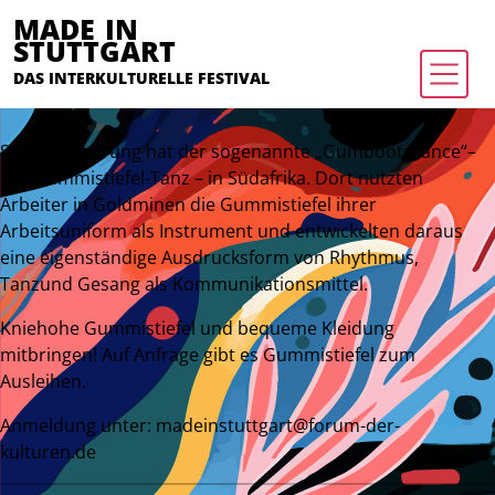
MADE IN
STUTTGART
DAS INTERKULTURELLE FESTIVAL
Seinen Ursprung hat der sogenannte „Gumboot Dance“–
der Gummistiefel-Tanz – in Südafrika. Dort nutzten
Arbeiter in Goldminen die Gummistiefel ihrer
Arbeitsuniform als Instrument und entwickelten daraus
eine eigenständige Ausdrucksform von Rhythmus,
Tanzund Gesang als Kommunikationsmittel.
Kniehohe Gummistiefel und bequeme Kleidung
mitbringen! Auf Anfrage gibt es Gummistiefel zum
Ausleihen.
Anmeldung unter:
madeinstuttgart@forum-der-
kulturen.de