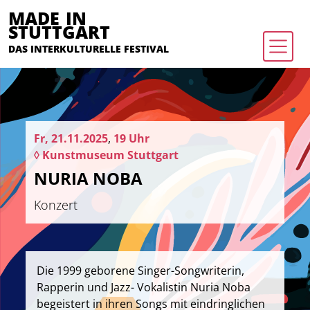
MADE IN
STUTTGART
DAS INTERKULTURELLE FESTIVAL
Fr, 21.11.2025
,
19 Uhr
◊ Kunstmuseum Stuttgart
NURIA NOBA
Konzert
Die 1999 geborene Singer-Songwriterin,
Rapperin und Jazz- Vokalistin Nuria Noba
begeistert in ihren Songs mit eindringlichen