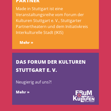
PARTNER
Made in Stuttgart ist eine
Veranstaltungsreihe vom Forum der
Kulturen Stuttgart e. V., Stuttgarter
Partnertheatern und dem Initiativkreis
Interkulturelle Stadt (IKIS)
Mehr »
DAS FORUM DER KULTUREN
STUTTGART E. V.
Neugierig auf uns?!
Mehr »