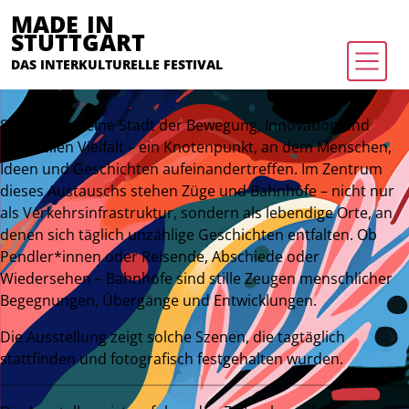
MADE IN
STUTTGART
DAS INTERKULTURELLE FESTIVAL
Stuttgart ist eine Stadt der Bewegung, Innovation und
kulturellen Vielfalt – ein Knotenpunkt, an dem Menschen,
Ideen und Geschichten aufeinandertreffen. Im Zentrum
dieses Austauschs stehen Züge und Bahnhöfe – nicht nur
als Verkehrsinfrastruktur, sondern als lebendige Orte, an
denen sich täglich unzählige Geschichten entfalten. Ob
Pendler*innen oder Reisende, Abschiede oder
Wiedersehen – Bahnhöfe sind stille Zeugen menschlicher
Begegnungen, Übergänge und Entwicklungen.
Die Ausstellung zeigt solche Szenen, die tagtäglich
stattfinden und fotografisch festgehalten wurden.