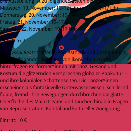
Die Ausstellung ist zu folgenden Zeiten besuchbar:
Mittwoch, 19. November: 10–12 Uhr und 14.30–17 Uhr
Donnerstag, 20. November: 10–14 Uhr
Freitag, 21. November: 10–17 Uhr
Samstag, 22. November: 10–17 Uhr
Eintritt frei!
In
Abyssal Beats
treffen K-Pop-Ästhetik und postkoloniale
Kritik aufeinander. Begleitet von ikonischen Tracks
hinterfragen Performer*innen mit Tanz, Gesang und
Kostüm die glitzernden Versprechen globaler Popkultur –
und ihre kolonialen Schattenseiten. Die Tänzer*innen
erscheinen als fantasievolle Unterwasserwesen: schillernd,
fluide, fremd. Ihre Bewegungen durchbrechen die glatte
Oberfläche des Mainstreams und tauchen hinab in Fragen
von Repräsentation, Kapital und kultureller Aneignung.
Eintritt: 10 €